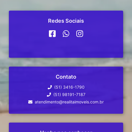
Redes Sociais
Contato
(51) 3416-1790
(51) 98191-7187
atendimento@realitaimoveis.com.br