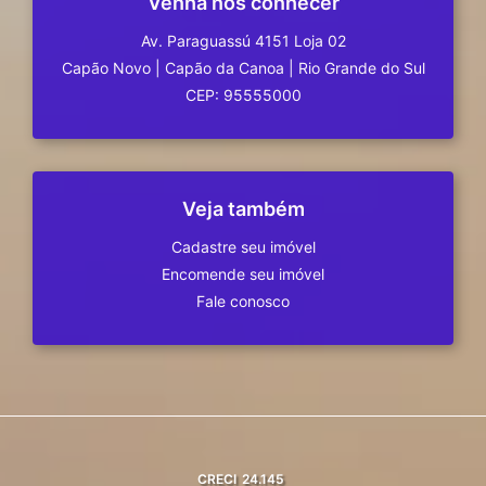
Venha nos conhecer
Av. Paraguassú 4151 Loja 02
Capão Novo
|
Capão da Canoa
|
Rio Grande do Sul
CEP: 95555000
Veja também
Cadastre seu imóvel
Encomende seu imóvel
Fale conosco
CRECI
24.145