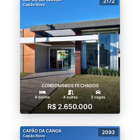
2172
Capão Novo
CONDOMÍNIOS FECHADOS
4 dorms
4 suítes
2 vagas
R$ 2.650.000
CAPÃO DA CANOA
2093
Capão Novo