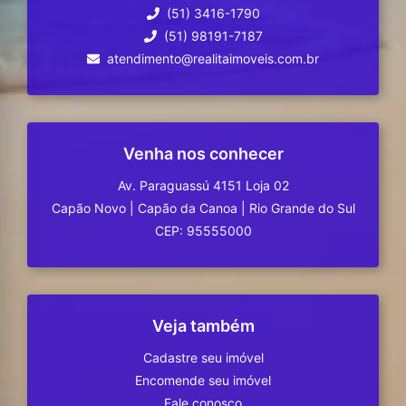
(51) 3416-1790
(51) 98191-7187
atendimento@realitaimoveis.com.br
Venha nos conhecer
Av. Paraguassú 4151 Loja 02
Capão Novo
|
Capão da Canoa
|
Rio Grande do Sul
CEP: 95555000
Veja também
Cadastre seu imóvel
Encomende seu imóvel
Fale conosco