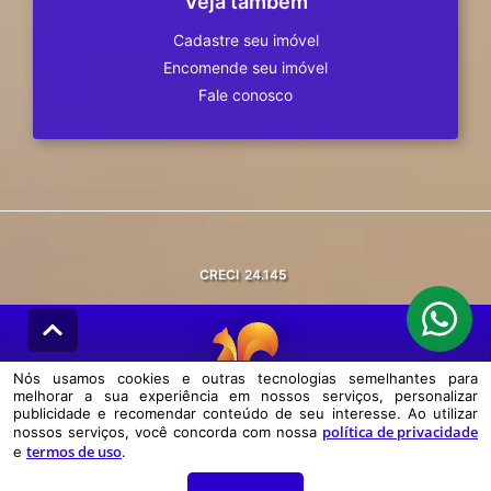
Veja também
Cadastre seu imóvel
Encomende seu imóvel
Fale conosco
CRECI
24.145
Nós usamos cookies e outras tecnologias semelhantes para
melhorar a sua experiência em nossos serviços, personalizar
© DESENVOLVIDO PELA
AGIL.NET
publicidade e recomendar conteúdo de seu interesse. Ao utilizar
política de privacidade
nossos serviços, você concorda com nossa
Nós usamos cookies e outras tecnologias semelhantes para melhorar a
termos de uso
e
.
sua experiência em nossos serviços, personalizar publicidade e
recomendar conteúdo de seu interesse. Ao utilizar nossos serviços,
você concorda com nossa política de privacidade e termos de uso.