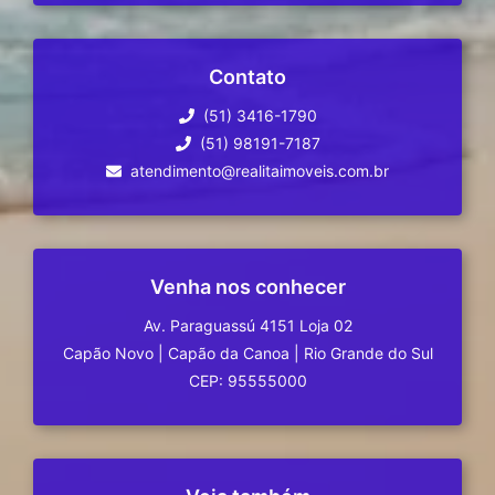
Contato
(51) 3416-1790
(51) 98191-7187
atendimento@realitaimoveis.com.br
Venha nos conhecer
Av. Paraguassú 4151 Loja 02
Capão Novo
|
Capão da Canoa
|
Rio Grande do Sul
CEP: 95555000