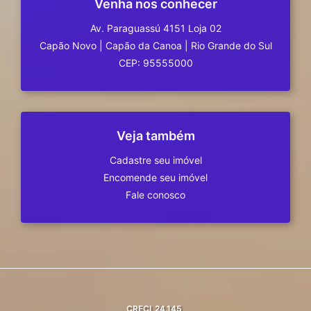
Venha nos conhecer
Av. Paraguassú 4151 Loja 02
Capão Novo
|
Capão da Canoa
|
Rio Grande do Sul
CEP: 95555000
Veja também
Cadastre seu imóvel
Encomende seu imóvel
Fale conosco
CRECI
24.145