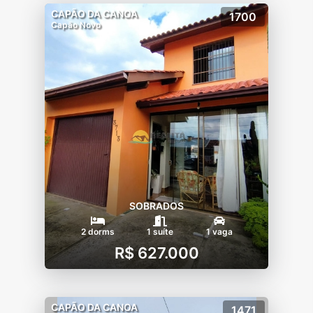
CAPÃO DA CANOA
1700
Capão Novo
SOBRADOS
2 dorms
1 suíte
1 vaga
R$ 627.000
CAPÃO DA CANOA
1471