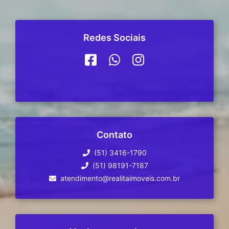
Redes Sociais
Contato
(51) 3416-1790
(51) 98191-7187
atendimento@realitaimoveis.com.br