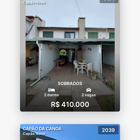
Capão Novo
SOBRADOS
2 dorms
2 vagas
R$ 410.000
CAPÃO DA CANOA
2039
Capão Novo