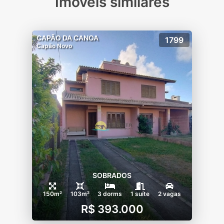
Imóveis similares
CAPÃO DA CANOA
1799
Capão Novo
SOBRADOS
150m²
103m²
3 dorms
1 suíte
2 vagas
R$ 393.000