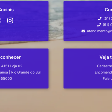
ociais
Co
(51)
(51) 
atendimento@re
 conhecer
Veja
 4151 Loja 02
Cadastre
Canoa
|
Rio Grande do Sul
Encomende
555000
Fale 