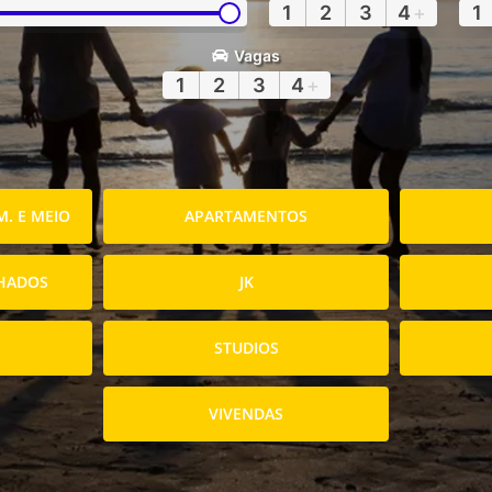
1
2
3
4
+
1
Vagas
1
2
3
4
+
. E MEIO
APARTAMENTOS
HADOS
JK
STUDIOS
VIVENDAS