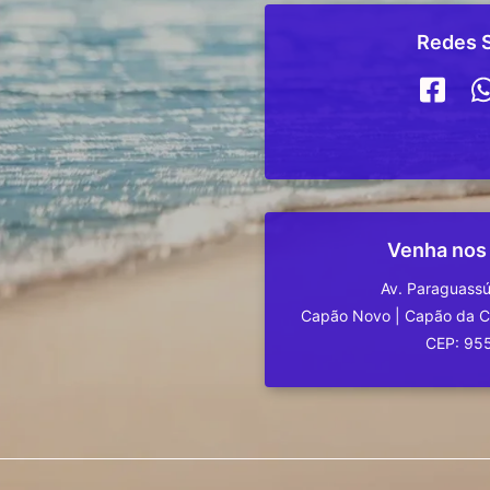
Redes S
Venha nos
Av. Paraguassú
Capão Novo
|
Capão da 
CEP: 95