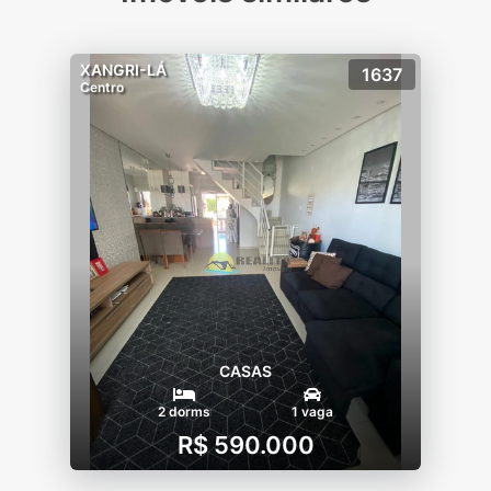
XANGRI-LÁ
1637
Centro
CASAS
2 dorms
1 vaga
R$ 590.000