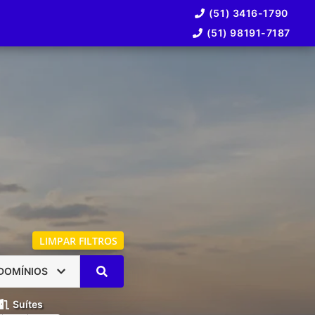
(51) 3416-1790
(51) 98191-7187
LIMPAR FILTROS
DOMÍNIOS
Suítes