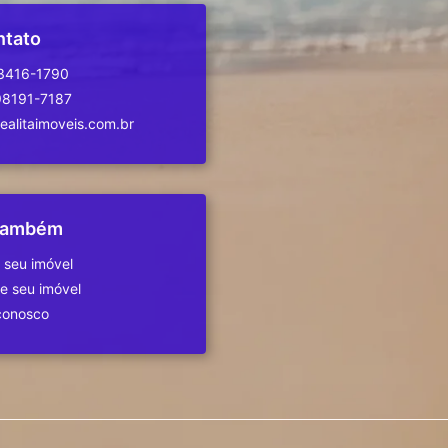
ntato
 3416-1790
98191-7187
alitaimoveis.com.br
 também
 seu imóvel
 seu imóvel
conosco