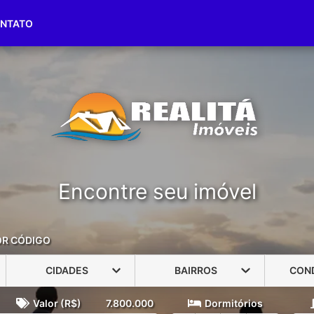
(51) 3416-1790
(51) 98191-7187
NTATO
Encontre seu imóvel
OR CÓDIGO
CIDADES
BAIRROS
CON
Valor (R$)
7.800.000
Dormitórios