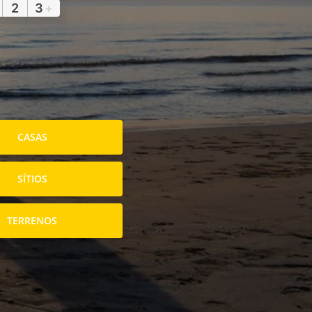
2
3
+
CASAS
SÍTIOS
TERRENOS