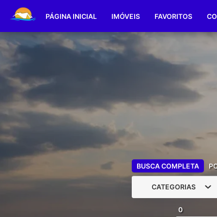
PÁGINA INICIAL
IMÓVEIS
FAVORITOS
CO
BUSCA COMPLETA
P
CATEGORIAS
0