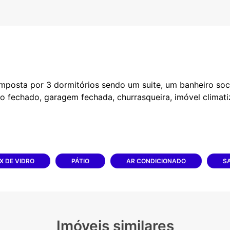
mposta por 3 dormitórios sendo um suite, um banheiro soci
tio fechado, garagem fechada, churrasqueira, imóvel climat
X DE VIDRO
PÁTIO
AR CONDICIONADO
S
Imóveis similares