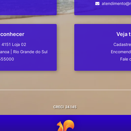
atendimento@re
 conhecer
Veja
 4151 Loja 02
Cadastre
Canoa
|
Rio Grande do Sul
Encomende
555000
Fale 
CRECI
24.145