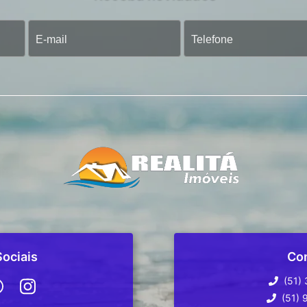
ociais
Co
(51)
(51) 