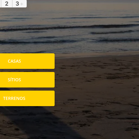
2
3
+
CASAS
SÍTIOS
TERRENOS