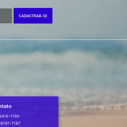
CADASTRAR-SE
ntato
 3416-1790
98191-7187