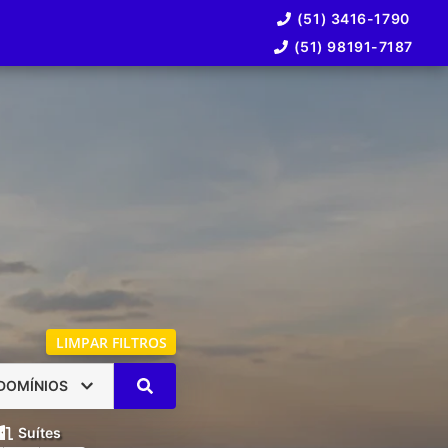
(51) 3416-1790
(51) 98191-7187
LIMPAR FILTROS
DOMÍNIOS
Suítes