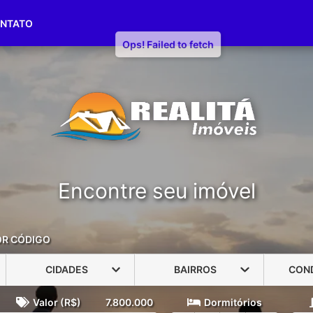
(51) 3416-1790
(51) 98191-7187
NTATO
Encontre seu imóvel
OR CÓDIGO
CIDADES
BAIRROS
CON
Valor (R$)
7.800.000
Dormitórios