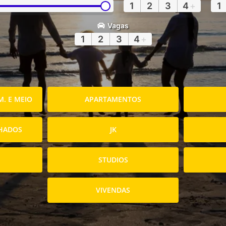
1
2
3
4
+
1
Vagas
1
2
3
4
+
. E MEIO
APARTAMENTOS
HADOS
JK
STUDIOS
VIVENDAS