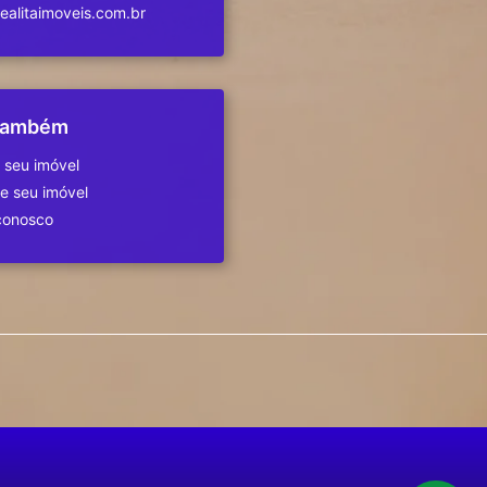
alitaimoveis.com.br
 também
 seu imóvel
 seu imóvel
conosco