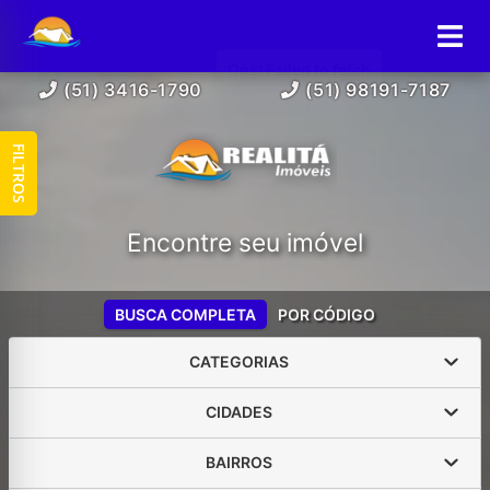
(51) 3416-1790
(51) 98191-7187
FILTROS
Encontre seu imóvel
BUSCA COMPLETA
POR CÓDIGO
CATEGORIAS
CIDADES
BAIRROS