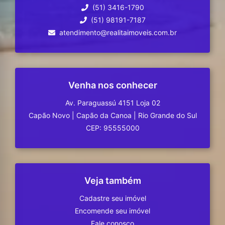
(51) 3416-1790
(51) 98191-7187
atendimento@realitaimoveis.com.br
Venha nos conhecer
Av. Paraguassú 4151 Loja 02
Capão Novo
|
Capão da Canoa
|
Rio Grande do Sul
CEP: 95555000
Veja também
Cadastre seu imóvel
Encomende seu imóvel
Fale conosco