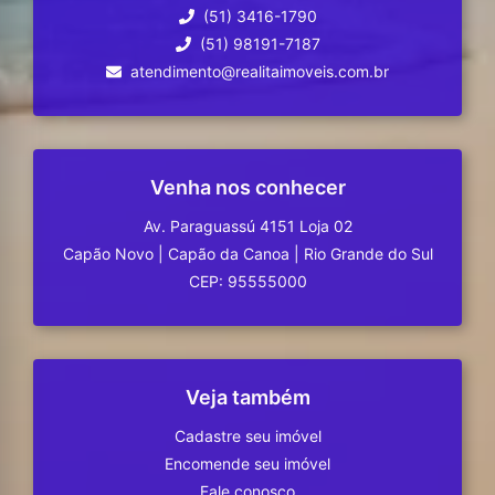
(51) 3416-1790
(51) 98191-7187
atendimento@realitaimoveis.com.br
Venha nos conhecer
Av. Paraguassú 4151 Loja 02
Capão Novo
|
Capão da Canoa
|
Rio Grande do Sul
CEP: 95555000
Veja também
Cadastre seu imóvel
Encomende seu imóvel
Fale conosco