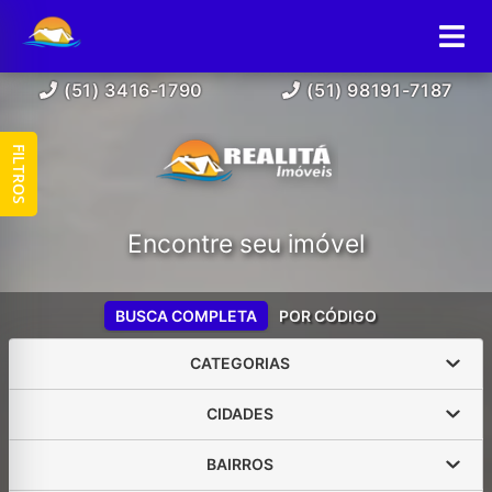
(51) 3416-1790
(51) 98191-7187
FILTROS
Encontre seu imóvel
BUSCA COMPLETA
POR CÓDIGO
CATEGORIAS
CIDADES
BAIRROS