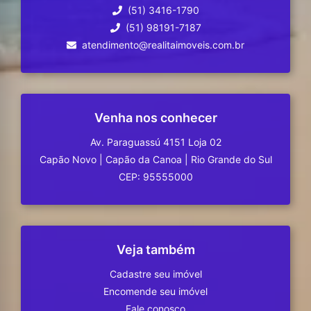
(51) 3416-1790
(51) 98191-7187
atendimento@realitaimoveis.com.br
Venha nos conhecer
Av. Paraguassú 4151 Loja 02
Capão Novo
|
Capão da Canoa
|
Rio Grande do Sul
CEP: 95555000
Veja também
Cadastre seu imóvel
Encomende seu imóvel
Fale conosco