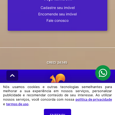
Cadastre seu imóvel
Encomende seu imóvel
Fale conosco
CRECI
24.145
Nós usamos cookies e outras tecnologias semelhantes para
melhorar a sua experiência em nossos serviços, personalizar
© DESENVOLVIDO PELA
AGIL.NET
publicidade e recomendar conteúdo de seu interesse. Ao utilizar
política de privacidade
nossos serviços, você concorda com nossa
Nós usamos cookies e outras tecnologias semelhantes para melhorar a
termos de uso
e
.
sua experiência em nossos serviços, personalizar publicidade e
recomendar conteúdo de seu interesse. Ao utilizar nossos serviços,
você concorda com nossa política de privacidade e termos de uso.