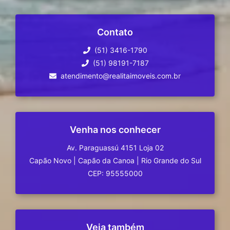
Contato
(51) 3416-1790
(51) 98191-7187
atendimento@realitaimoveis.com.br
Venha nos conhecer
Av. Paraguassú 4151 Loja 02
Capão Novo
|
Capão da Canoa
|
Rio Grande do Sul
CEP: 95555000
Veja também