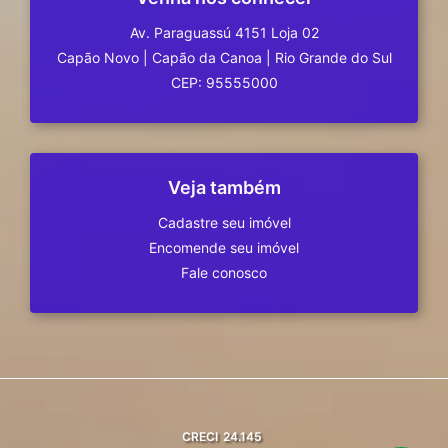
Av. Paraguassú 4151 Loja 02
Capão Novo
|
Capão da Canoa
|
Rio Grande do Sul
CEP: 95555000
Veja também
Cadastre seu imóvel
Encomende seu imóvel
Fale conosco
CRECI
24.145