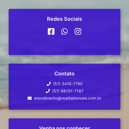
Redes Sociais
Contato
(51) 3416-1790
(51) 98191-7187
atendimento@realitaimoveis.com.br
Venha nos conhecer