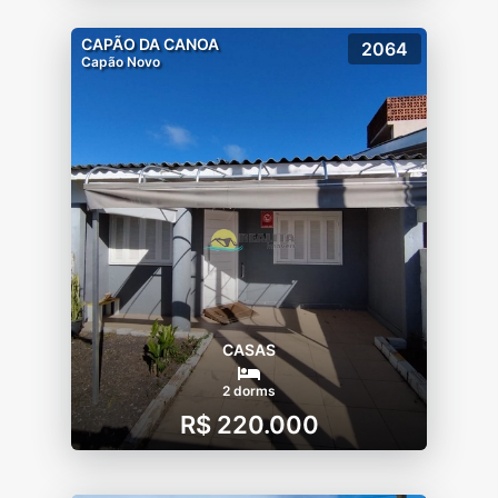
CAPÃO DA CANOA
2064
Capão Novo
CASAS
2 dorms
R$ 220.000