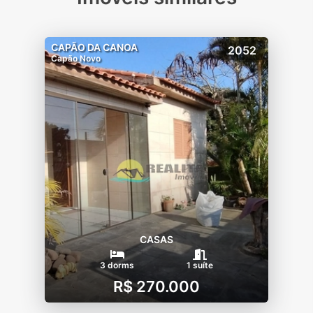
CAPÃO DA CANOA
2052
Capão Novo
CASAS
3 dorms
1 suíte
R$ 270.000