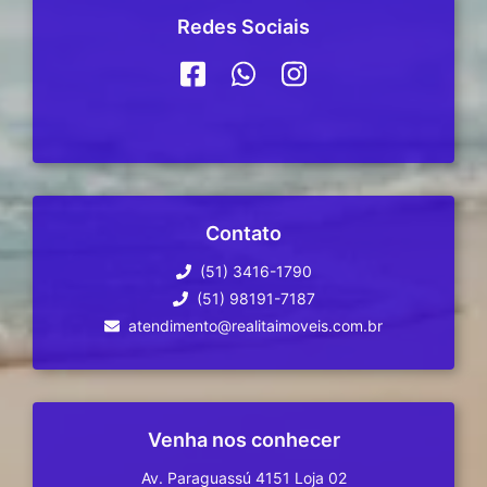
Redes Sociais
Contato
(51) 3416-1790
(51) 98191-7187
atendimento@realitaimoveis.com.br
Venha nos conhecer
Av. Paraguassú 4151 Loja 02