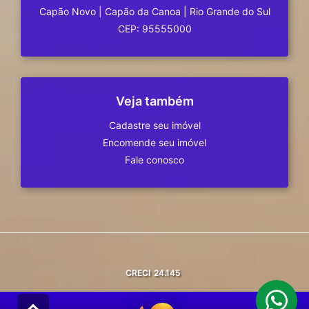
Capão Novo
|
Capão da Canoa
|
Rio Grande do Sul
CEP: 95555000
Veja também
Cadastre seu imóvel
Encomende seu imóvel
Fale conosco
CRECI
24.145