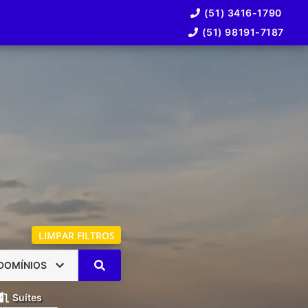
(51) 3416-1790
(51) 98191-7187
LIMPAR FILTROS
DOMÍNIOS
Suítes