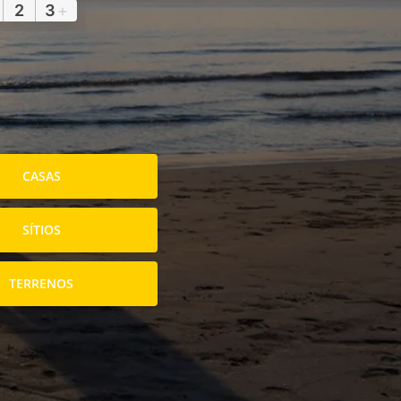
2
3
+
CASAS
SÍTIOS
TERRENOS