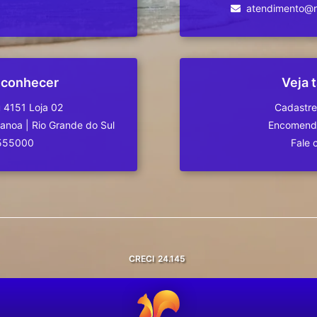
atendimento@re
 conhecer
Veja
 4151 Loja 02
Cadastre
Canoa
|
Rio Grande do Sul
Encomende
555000
Fale 
CRECI
24.145