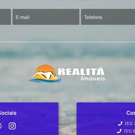
ociais
Co
(51)
(51) 