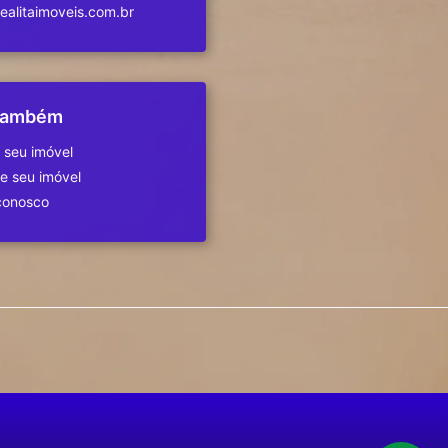
alitaimoveis.com.br
 também
 seu imóvel
 seu imóvel
conosco