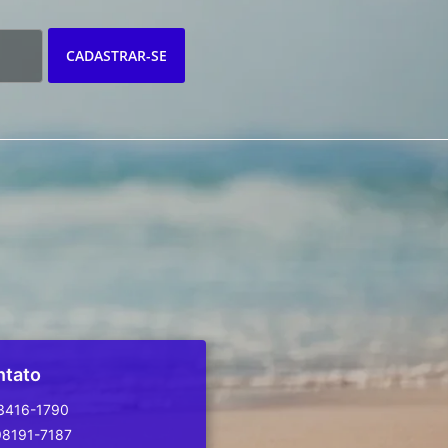
CADASTRAR-SE
ntato
 3416-1790
98191-7187