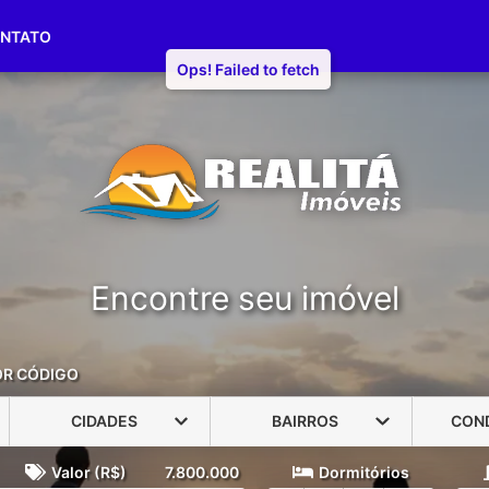
(51) 3416-1790
(51) 98191-7187
NTATO
Encontre seu imóvel
OR CÓDIGO
CIDADES
BAIRROS
CON
Valor (R$)
7.800.000
Dormitórios