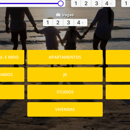
1
2
3
4
+
1
Vagas
1
2
3
4
+
. E MEIO
APARTAMENTOS
HADOS
JK
STUDIOS
VIVENDAS