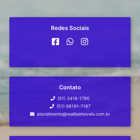
Redes Sociais
Contato
(51) 3416-1790
(51) 98191-7187
atendimento@realitaimoveis.com.br