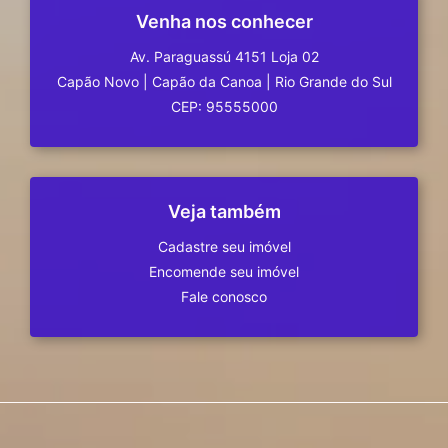
Venha nos conhecer
Av. Paraguassú 4151 Loja 02
Capão Novo
|
Capão da Canoa
|
Rio Grande do Sul
CEP: 95555000
Veja também
Cadastre seu imóvel
Encomende seu imóvel
Fale conosco