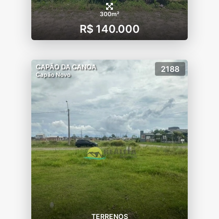
300m²
R$ 140.000
CAPÃO DA CANOA
2188
Capão Novo
TERRENOS