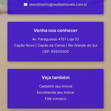
atendimento@realitaimoveis.com.br
Venha nos conhecer
Av. Paraguassú 4151 Loja 02
Capão Novo
|
Capão da Canoa
|
Rio Grande do Sul
CEP: 95555000
Veja também
Cadastre seu imóvel
Encomende seu imóvel
Fale conosco