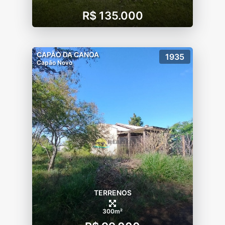
R$ 135.000
CAPÃO DA CANOA
1935
Capão Novo
TERRENOS
300m²