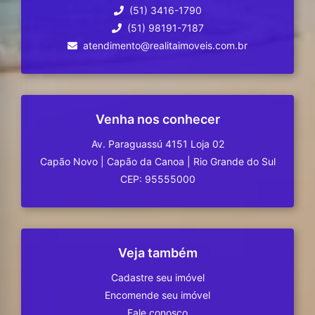
(51) 3416-1790
(51) 98191-7187
atendimento@realitaimoveis.com.br
Venha nos conhecer
Av. Paraguassú 4151 Loja 02
Capão Novo
|
Capão da Canoa
|
Rio Grande do Sul
CEP: 95555000
Veja também
Cadastre seu imóvel
Encomende seu imóvel
Fale conosco