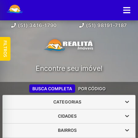
(51) 3416-1790
(51) 98191-7187
FILTROS
Encontre seu imóvel
BUSCA COMPLETA
POR CÓDIGO
CATEGORIAS
CIDADES
BAIRROS