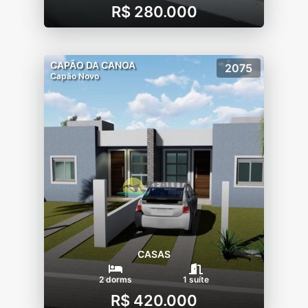
R$ 280.000
CAPÃO DA CANOA
2075
Capão Novo
CASAS
2 dorms
1 suíte
R$ 420.000