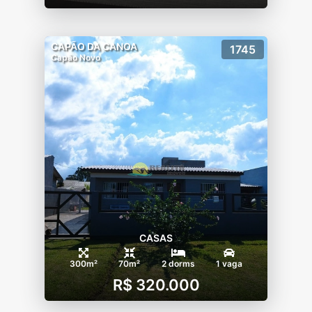
CAPÃO DA CANOA
1745
Capão Novo
CASAS
300m²
70m²
2 dorms
1 vaga
R$ 320.000