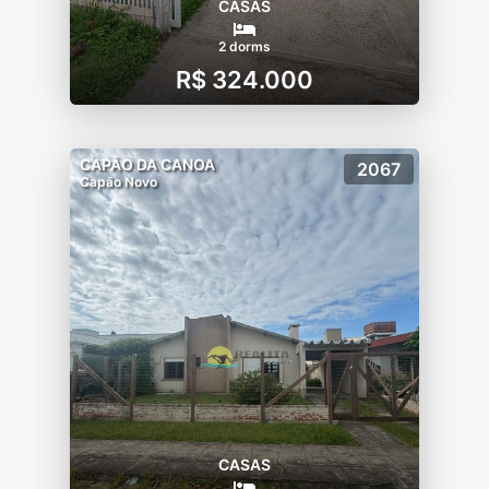
CASAS
2 dorms
R$ 324.000
CAPÃO DA CANOA
2067
Capão Novo
CASAS