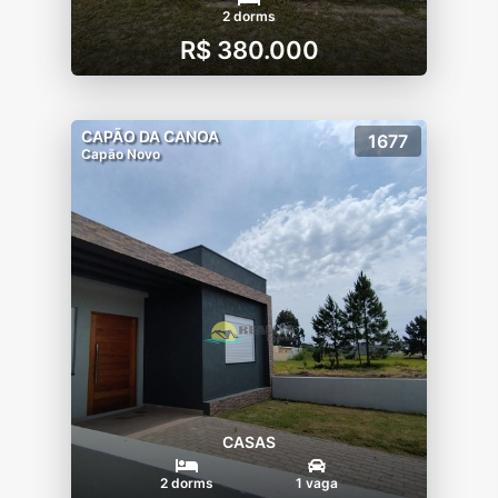
2 dorms
R$ 380.000
CAPÃO DA CANOA
1677
Capão Novo
CASAS
2 dorms
1 vaga