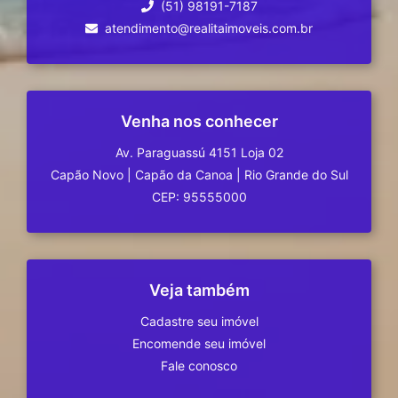
(51) 98191-7187
atendimento@realitaimoveis.com.br
Venha nos conhecer
Av. Paraguassú 4151 Loja 02
Capão Novo
|
Capão da Canoa
|
Rio Grande do Sul
CEP: 95555000
Veja também
Cadastre seu imóvel
Encomende seu imóvel
Fale conosco