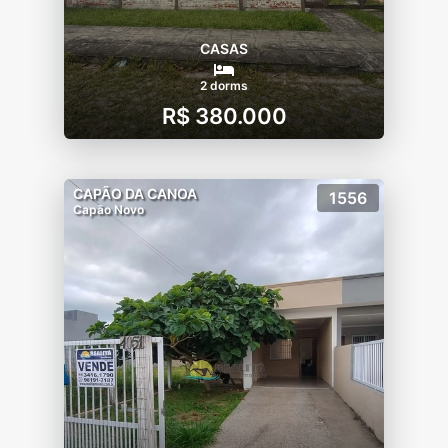
CASAS
2 dorms
R$ 380.000
CAPÃO DA CANOA
1556
Capão Novo