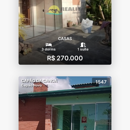
CASAS
3 dorms
1 suíte
R$ 270.000
CAPÃO DA CANOA
1547
Capão Novo