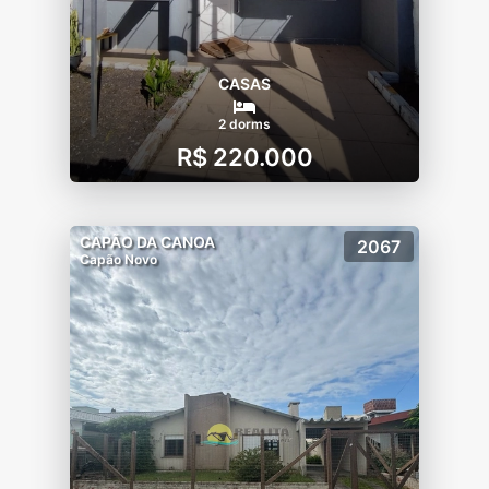
CASAS
2 dorms
R$ 220.000
CAPÃO DA CANOA
2067
Capão Novo