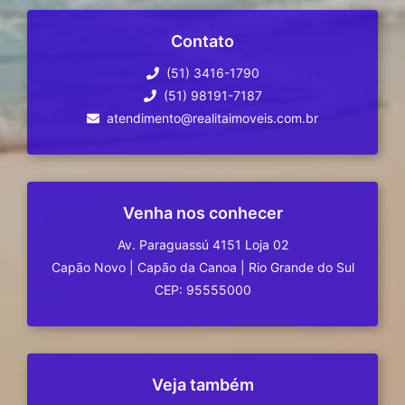
Contato
(51) 3416-1790
(51) 98191-7187
atendimento@realitaimoveis.com.br
Venha nos conhecer
Av. Paraguassú 4151 Loja 02
Capão Novo
|
Capão da Canoa
|
Rio Grande do Sul
CEP: 95555000
Veja também