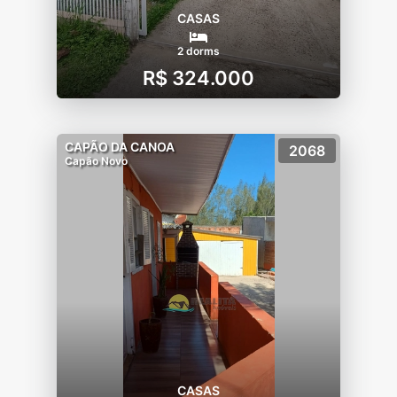
CASAS
2 dorms
R$ 324.000
CAPÃO DA CANOA
2068
Capão Novo
CASAS