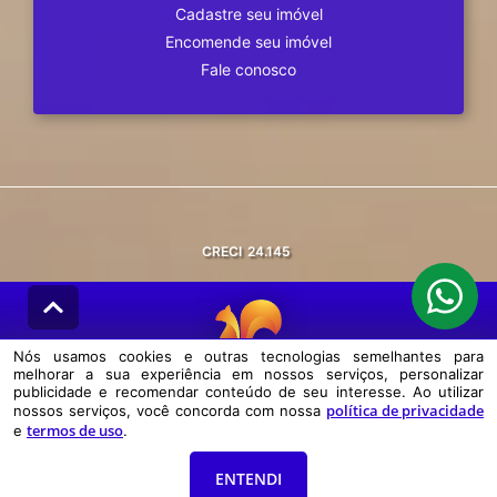
Cadastre seu imóvel
Encomende seu imóvel
Fale conosco
CRECI
24.145
Nós usamos cookies e outras tecnologias semelhantes para
melhorar a sua experiência em nossos serviços, personalizar
© DESENVOLVIDO PELA
AGIL.NET
publicidade e recomendar conteúdo de seu interesse. Ao utilizar
política de privacidade
nossos serviços, você concorda com nossa
Nós usamos cookies e outras tecnologias semelhantes para melhorar a
termos de uso
e
.
sua experiência em nossos serviços, personalizar publicidade e
recomendar conteúdo de seu interesse. Ao utilizar nossos serviços,
você concorda com nossa política de privacidade e termos de uso.
ENTENDI
Política de Privacidade
Termos de uso